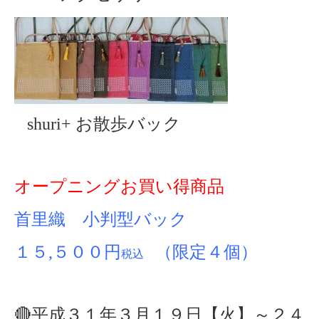
shuri+ お散歩バック
オープニングお買い得商品
首里織 小判型バック
１５,５００円
（限定４個）
税込
🔴平成３１年３月１９日【火】～２４