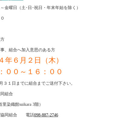
～金曜日（土･日･祝日・年末年始を除く）
０
方
従事、組合へ加入意思のある方
４年６月２日（木）
００～１６：００
５月３１日までに組合までご送付下さい。
同組合
織館suikara 3階）
業協同組合 電話
098-887-2746