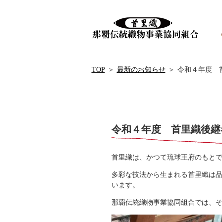
TOP
＞
最新のお知らせ
＞
令和４年度 
令和４年度 首里織後継
首里織は、かつて琉球王府のもと
多彩な技法から生まれる首里織は
います。
那覇伝統織物事業協同組合では、