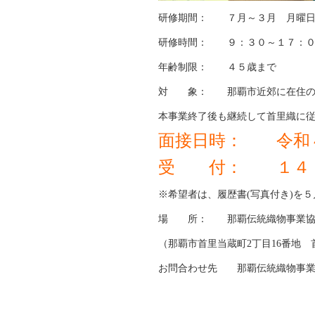
研修期間： ７月～３月 月曜日
研修時間： ９：３０～１７：０
年齢制限： ４５歳まで
対 象： 那覇市近郊に在住の
本事業終了後も継続して首里織に
面接日時： 令和
受 付： １４：
※希望者は、履歴書(写真付き)を
場 所： 那覇伝統織物事業協
（那覇市首里当蔵町2丁目16番地 首里染
お問合わせ先 那覇伝統織物事