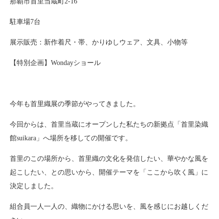
那覇市首里当蔵町2-16
駐車場7台
展示販売：新作着尺・帯、かりゆしウェア、文具、小物等
【特別企画】Wondayショール
今年も首里織展の季節がやってきました。
今回からは、首里当蔵にオープンした私たちの新拠点「首里染織
館suikara」へ場所を移しての開催です。
首里のこの場所から、首里織の文化を発信したい、華やかな風を
起こしたい、との思いから、開催テーマを「ここから吹く風」に
決定しました。
組合員一人一人の、織物にかける思いを、風を感じにお越しくだ