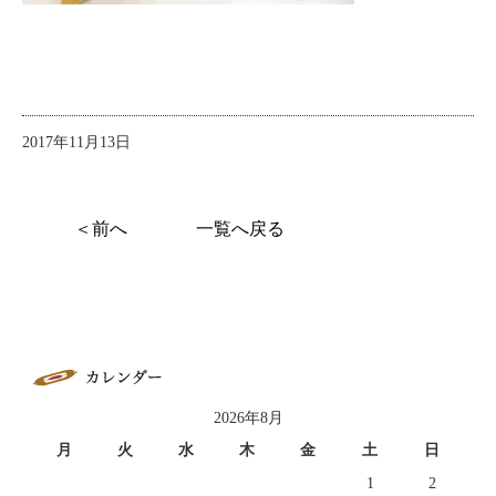
2017年11月13日
＜前へ
一覧へ戻る
2026年8月
月
火
水
木
金
土
日
1
2