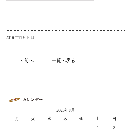
2016年11月16日
＜前へ
一覧へ戻る
2026年8月
月
火
水
木
金
土
日
1
2