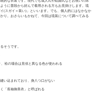
伝統的な衣装です。現代でも成人式や結婚式などお祝いの席
のように普段から好んで着用される方もお見掛けします。琉
イ(スガイ＝装い)」といいます。でも、個人的にはなかなか
ばかり。おさらいもかねて、今回は琉装について調べてみる
あるそうです。
い
あり、袷の場合は見頃と異なる色が使われる
袖
が縫い込まれており、身八つ口がない
長く「長袖御美衣」と呼ばれる