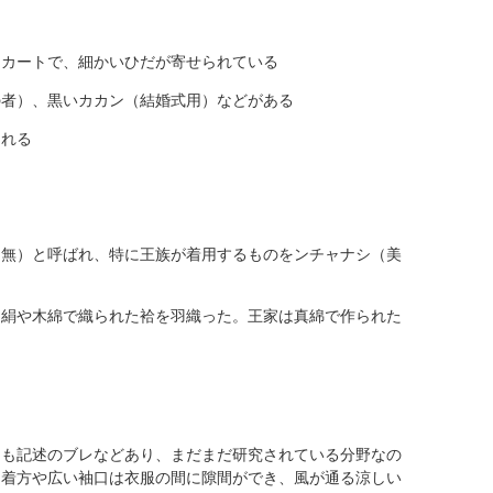
スカートで、細かいひだが寄せられている
の者）、黒いカカン（結婚式用）などがある
られる
田無）と呼ばれ、特に王族が着用するものをンチャナシ（美
る絹や木綿で織られた袷を羽織った。王家は真綿で作られた
ても記述のブレなどあり、まだまだ研究されている分野なの
う着方や広い袖口は衣服の間に隙間ができ、風が通る涼しい