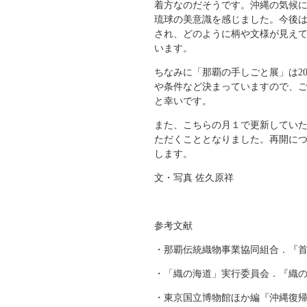
着方なのだそうです。沖縄の気候
琉球の美意識を感じました。今後
され、どのように柄や文様が見え
います。
ちなみに「那覇の手しごと展」は20
や条件など決まっていますので、ご興
と幸いです。
また、こちらの月１で更新してい
ただくこととなりました。再開につ
します。
文・写真 佐久原祥
参考文献
・那覇伝統織物事業協同組合．『首里
・「織の海道」実行委員会．『織の
・東京国立博物館ほか編『沖縄復帰5