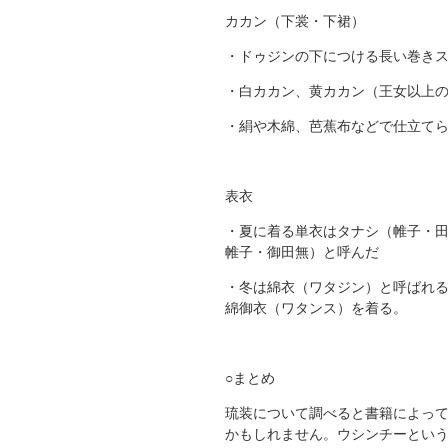
カカン（下裳・下裙）
・ドゥジンの下につける長い巻き
・白カカン、黄カカン（王女以上
・絹や木綿、芭蕉布などで仕立て
表衣
・夏に着る単衣はタナシ（帷子・
帷子・御田無）と呼んだ
・冬は綿衣（ワタジン）と呼ばれ
綿御衣（ワタンス）を着る。
○まとめ
琉装について調べると書籍によっ
かもしれません。ウシンチーとい