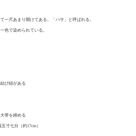
けて一尺あまり開けてある。「ハサ」と呼ばれる。
に一色で染められている。
に結び紐がある
の大帯を締める
五寸七分（約17cm）