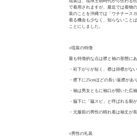
琉装は、琉球王朝時代から伝わる
で着用されますが、最近では着物
装のことを沖縄では「ウチナースガ
着る機会も少なく、知らないこと
ことにしました。
○琉装の特徴
最も特徴的な点は襟と袖の形態に
・衽下がりが短く、襟は掛襟がな
・襟下に25cmほどの長い返襟が
・袖は男女ともに袖口が開いた広
・脇下に「脇スビ」と呼ばれる裂
・元服前の男性の晴れ着は袖丈が
○男性の礼装