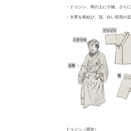
・ドゥジン、袴の上に小袖、さら
・大帯を前結び、冠、白い長筒の
ドゥジン（胴衣）