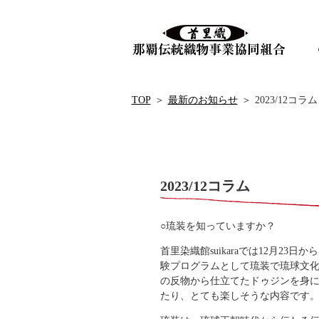
TOP
＞
最新のお知らせ
＞
2023/12コラム
2023/12コラム
○琉装を知っていますか？
首里染織館suikaraでは12月2
験プログラムとして琉装で琉球文
の反物から仕立てたドゥジンを身
たり、とても楽しそうな内容です