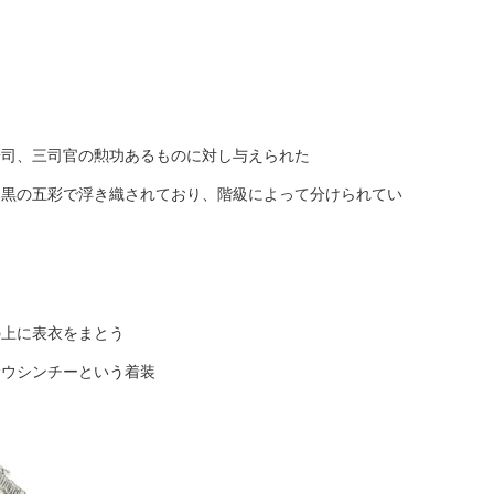
按司、三司官の勲功あるものに対し与えられた
、黒の五彩で浮き織されており、階級によって分けられてい
の上に表衣をまとう
むウシンチーという着装