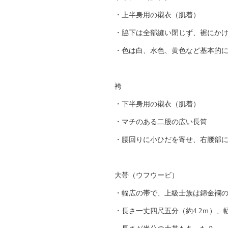
・上半身用の襯衣（肌着）
・脇下は全部縫い閉じず、裾にか
・色は白、水色、黄色など基本的
袴
・下半身用の襯衣（肌着）
・マチのある二股の広い長筒
・腰回りに小ひだを寄せ、右腰部
大帯（ウフウービ）
・幅広の帯で、上級士族は錦金襴
・長さ一丈四尺五分（約4.2ｍ）、幅