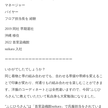
マネージャー
バイヤー
フロア担当長を 経験
2019 同社 早期退社
沖縄 移住
2022 首里染織館
suikara 入社
ーーーーーーーーーーーーーーーーーーーー
いかがでしたでしょうか？
同じ着物と帯の組み合わせでも、合わせる帯揚や帯締を変えるこ
とで印象が変わり、何通りもの組み合わせを楽しむことができま
す。洋服のコーディネートとは全然違いますので、今回”ふじひ
ろさん”に教えていただいて私自身も大変勉強になりました。
”ふじひろさん”は「首里染織館suikara」で呉服担当をされていま