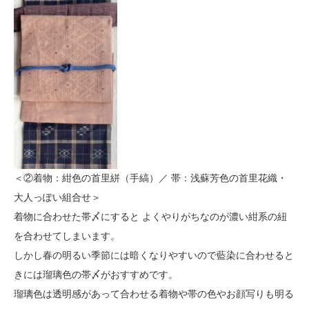
＜②着物：紺色の首里絣（手縞）／ 帯：浅蘇芳色の首里花織・
大人っぽい組合せ＞
着物に合わせた帯〆にすると よくやりがちなのが濃い紺系の紐
を合わせてしまいます。
しかし春の明るい季節には暗くなりやすいので藍染に合わせると
きには瑠璃色の帯〆がおすすめです。
瑠璃色は透明感があって合わせる着物や帯の色やお顔写りも明る