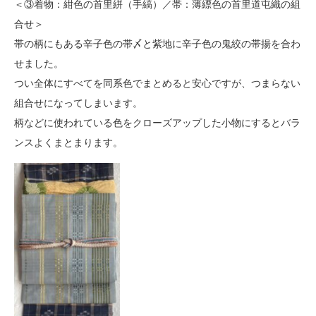
＜③着物：紺色の首里絣（手縞）／帯：薄縹色の首里道屯織の組
合せ＞
帯の柄にもある辛子色の帯〆と紫地に辛子色の鬼絞の帯揚を合わ
せました。
つい全体にすべてを同系色でまとめると安心ですが、つまらない
組合せになってしまいます。
柄などに使われている色をクローズアップした小物にするとバラ
ンスよくまとまります。