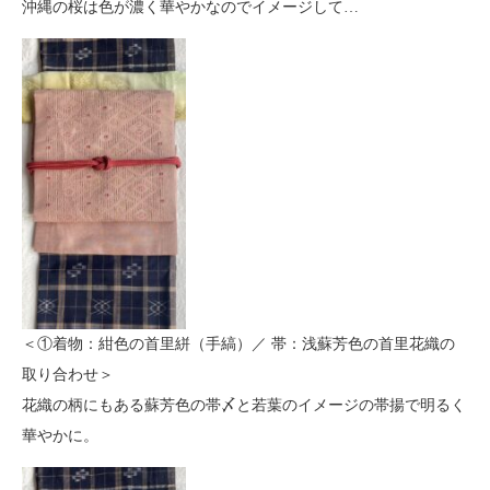
沖縄の桜は色が濃く華やかなのでイメージして…
＜①着物：紺色の首里絣（手縞）／ 帯：浅蘇芳色の首里花織の
取り合わせ＞
花織の柄にもある蘇芳色の帯〆と若葉のイメージの帯揚で明るく
華やかに。