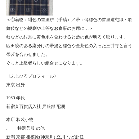
＜④着物：紺色の首里絣（手縞）／帯：薄縹色の首里道屯織・歌
舞伎などの観劇や上等なお食事のお席に…＞
藍などの紺系に黄色系を合わせると藍の色が明るく映ります。
匹田絞のある染分けの帯揚と縹色や金茶色の入った三井寺と言う
帯〆を合わせました。
ぐっと上級者らしい組合せになります。
〈ふじひろプロフィール〉
東京 出身
1980 年代
新宿某百貨店入社 呉服部 配属
本店 和装小物
. 特選呉服 の他
新潟 京都 相模原(神奈川) 立川 など赴任